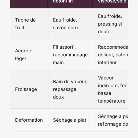
coton/lin
viscose/soie
Eau froide,
Tache de
Eau froide,
pressing si
fruit
savon doux
doute
Fil assorti,
Raccommodage
Accroc
raccommodage
délicat, patch
léger
main
intérieur
Vapeur
Bain de vapeur,
indirecte, fer
Froissage
repassage
basse
doux
température
Séchage à plat,
Déformation
Séchage à plat
reformage doux