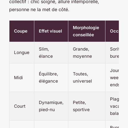
collectif : chic soigné, allure intemporelle,
personne ne la met de côté.
Morphologie
Coupe
Effet visuel
Occasio
conseillée
Slim,
Grande,
Sorites,
Longue
élance
moyenne
bureau
Journée
Équilibre,
Toutes,
Midi
week-
élégance
universel
ends, pr
Plage,
Dynamique,
Petite,
Court
vacance
pied-nu
sportive
balades
Bureau,