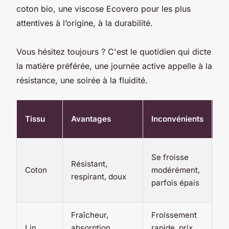
coton bio, une viscose Ecovero pour les plus
attentives à l’origine, à la durabilité.
Vous hésitez toujours ? C'est le quotidien qui dicte
la matière préférée, une journée active appelle à la
résistance, une soirée à la fluidité.
Me
Tissu
Avantages
Inconvénients
co
Jo
Se froisse
Résistant,
dé
Coton
modérément,
respirant, doux
ba
parfois épais
ur
Fraîcheur,
Froissement
Ch
Lin
absorption,
rapide, prix
in