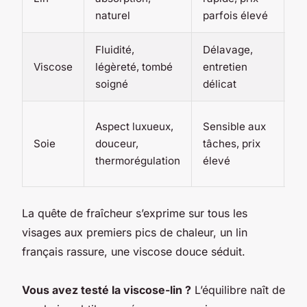
naturel
parfois élevé
es
Fluidité,
Délavage,
So
Viscose
légèreté, tombé
entretien
re
soigné
délicat
ch
G
Aspect luxueux,
Sensible aux
oc
Soie
douceur,
tâches, prix
en
thermorégulation
élevé
d’
La quête de fraîcheur s’exprime sur tous les
visages aux premiers pics de chaleur, un lin
français rassure, une viscose douce séduit.
Vous avez testé la viscose-lin ?
L’équilibre naît de