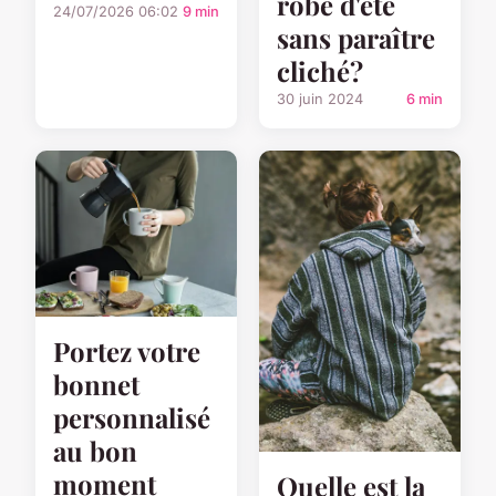
robe d'été
24/07/2026 06:02
9 min
sans paraître
cliché?
30 juin 2024
6 min
Portez votre
bonnet
personnalisé
au bon
moment
Quelle est la