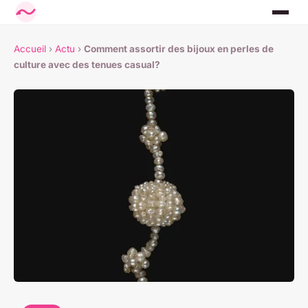
Accueil
›
Actu
›
Comment assortir des bijoux en perles de
culture avec des tenues casual?