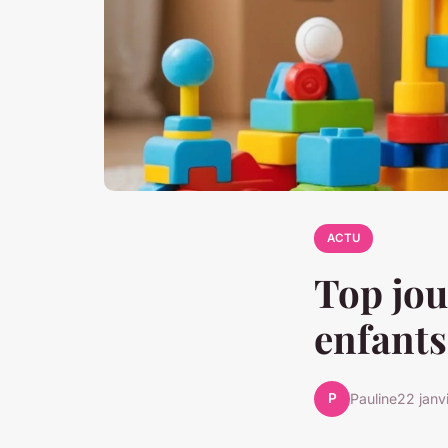
ACTU
Top jo
enfants
P
Pauline
22 janv