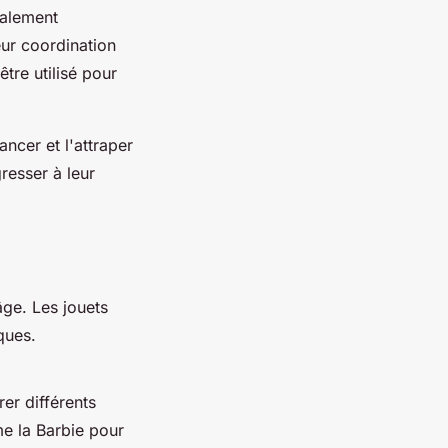
galement
eur coordination
être utilisé pour
ncer et l'attraper
resser à leur
âge. Les jouets
ques.
er différents
e la Barbie pour