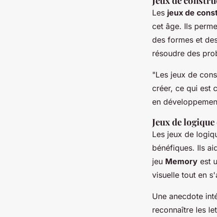
Jeux de constru
Les
jeux de cons
cet âge. Ils perm
des formes et des
résoudre des prob
"Les jeux de con
créer, ce qui est 
en développement 
Jeux de logique
Les jeux de logiq
bénéfiques. Ils a
jeu
Memory
est u
visuelle tout en s
Une anecdote int
reconnaître les l