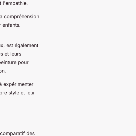
t l'empathie.
 la compréhension
 enfants.
ux, est également
s et leurs
peinture pour
on.
 à expérimenter
re style et leur
u comparatif des