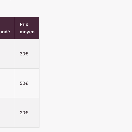
Prix
andé
moyen
30€
50€
20€