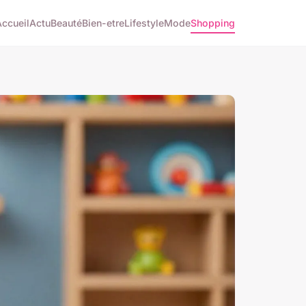
Accueil
Actu
Beauté
Bien-etre
Lifestyle
Mode
Shopping