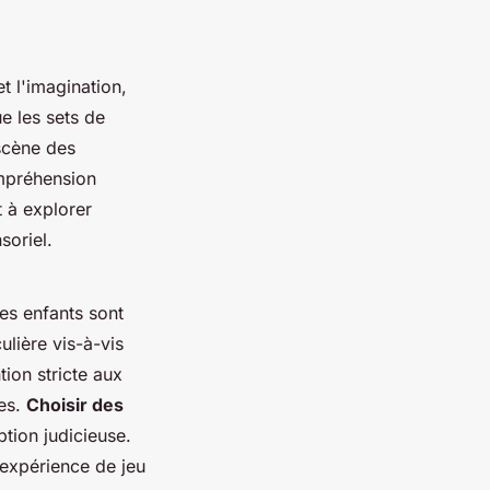
et l'imagination,
ue les sets de
 scène des
ompréhension
t à explorer
soriel.
les enfants sont
ulière vis-à-vis
tion stricte aux
ues.
Choisir des
tion judicieuse.
 expérience de jeu