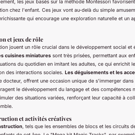
ement, les jeux basés sur la méthode Montessori favorisent 
tion chez l'enfant. Ces jeux vont au-delà du simple amuse
richissante qui encourage une exploration naturelle et un 
on et jeux de rôle
ation jouent un rôle crucial dans le développement social et
es cuisines miniatures
sont très prisées, permettant aux en
uations du quotidien en imitant les adultes, ce qui enrichit l
n des interactions sociales.
Les déguisements et les acce
 de docteur, offrent une occasion unique de s'immerger dans
uragent le développement du langage et des compétences na
muler des situations variées, renforçant leur capacité à col
emble.
uction et activités créatives
nstruction
, tels que les ensembles de blocs et les circuits d
 enfants de cet âge. Le "Mega kit Magic Tracks", par exemp