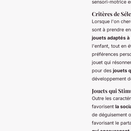
sensori-motrice e
Critères de Sél
Lorsque l'on che
sont à prendre en 
jouets adaptés à 
l'enfant, tout en
préférences person
jouet qui résonner
pour des
jouets q
développement de 
Jouets qui Stim
Outre les caractér
favorisent
la soci
de déguisement o
favorisant le par
qui encouragent l