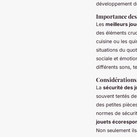
développement de
Importance des
Les
meilleurs jo
des éléments cruci
cuisine ou les qu
situations du quo
sociale et émotio
différents sons, t
Considérations 
La
sécurité des 
souvent tentés de 
des petites pièce
normes de sécurité
jouets écorespo
Non seulement ils