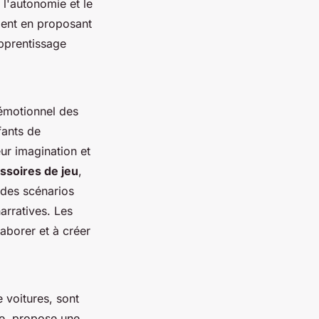
l'autonomie et le
ment en proposant
apprentissage
 émotionnel des
fants de
eur imagination et
ssoires de jeu
,
 des scénarios
rratives. Les
laborer et à créer
e voitures, sont
le, propose une