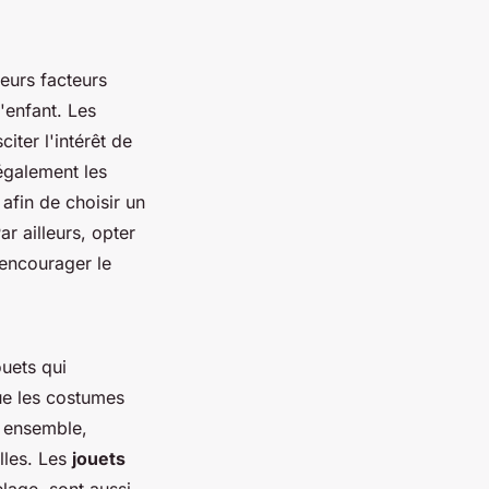
ieurs facteurs
'enfant. Les
iter l'intérêt de
également les
 afin de choisir un
ar ailleurs, opter
 encourager le
ouets qui
que les costumes
r ensemble,
lles. Les
jouets
lage, sont aussi