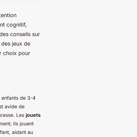
tention
nt cognitif,
 des conseils sur
t des jeux de
ur choix pour
 enfants de 3-4
st avide de
s cesse. Les
jouets
ent; ils jouent
fant, aidant au