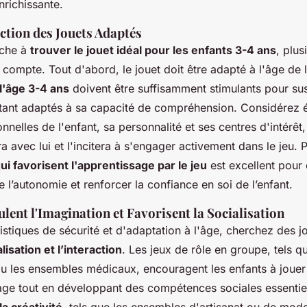
nrichissante.
ection des Jouets Adaptés
rche à
trouver le jouet idéal pour les enfants 3-4 ans
, plus
compte. Tout d'abord, le jouet doit être adapté à l'âge de l
l'âge 3-4 ans
doivent être suffisamment stimulants pour susc
 étant adaptés à sa capacité de compréhension. Considérez 
nelles de l'enfant, sa personnalité et ses centres d'intérêt,
a avec lui et l'incitera à s'engager activement dans le jeu. P
ui favorisent l'apprentissage par le jeu
est excellent pour
l’autonomie et renforcer la confiance en soi de l’enfant.
ulent l'Imagination et Favorisent la Socialisation
istiques de sécurité et d'adaptation à l'âge, cherchez des j
alisation et l’interaction
. Les jeux de rôle en groupe, tels 
u les ensembles médicaux, encouragent les enfants à joue
tage tout en développant des compétences sociales essentie
a créativité
, tels que les ensembles d'artisanat ou de mode