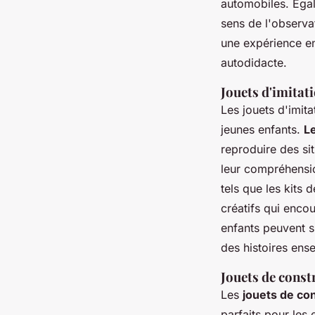
automobiles. Égal
sens de l'observa
une expérience en
autodidacte.
Jouets d'imitati
Les jouets d'imit
jeunes enfants.
L
reproduire des sit
leur compréhensio
tels que les kits
créatifs qui enco
enfants peuvent si
des histoires ens
Jouets de constr
Les
jouets de co
parfaits pour les