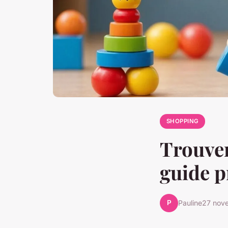
SHOPPING
Trouver 
guide p
P
Pauline
27 nov