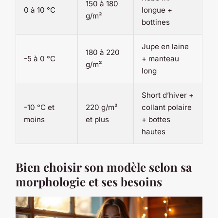
150 à 180
0 à 10 °C
longue +
g/m²
bottines
Jupe en laine
180 à 220
-5 à 0 °C
+ manteau
g/m²
long
Short d’hiver +
-10 °C et
220 g/m²
collant polaire
moins
et plus
+ bottes
hautes
Bien choisir son modèle selon sa
morphologie et ses besoins